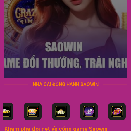
NHÀ CÁI ĐỒNG HÀNH SAOWIN
Khám phá đôi nét về cổng game Saowin