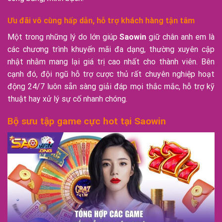
Ưu đãi vô cùng hấp dẫn, hỗ trợ khách hàng tận tâm
Một trong những lý do lớn giúp
Saowin
giữ chân anh em là
các chương trình khuyến mãi đa dạng, thường xuyên cập
nhật nhằm mang lại giá trị cao nhất cho thành viên. Bên
cạnh đó, đội ngũ hỗ trợ cược thủ rất chuyên nghiệp hoạt
động 24/7 luôn sẵn sàng giải đáp mọi thắc mắc, hỗ trợ kỹ
thuật hay xử lý sự cố nhanh chóng.
Bộ sưu tập game cực hot tại Saowin