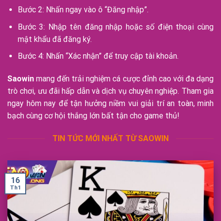
Bước 2: Nhấn ngay vào ô “Đăng nhập”.
Bước 3: Nhập tên đăng nhập hoặc số điện thoại cùng
mật khẩu đã đăng ký.
Bước 4: Nhấn “Xác nhận” để truy cập tài khoản.
Saowin
mang đến trải nghiệm cá cược đỉnh cao với đa dạng
trò chơi, ưu đãi hấp dẫn và dịch vụ chuyên nghiệp. Tham gia
ngay hôm nay để tận hưởng niềm vui giải trí an toàn, minh
bạch cùng cơ hội thắng lớn bất tận cho game thủ!
TIN TỨC MỚI NHẤT TỪ SAOWIN
16
Th1