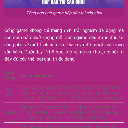
Tổng hợp các game hấp dẫn tại sân chơi
Cổng game không chỉ mang đến trải nghiệm đa dạng mà
còn đảm bảo chất lượng mỗi sảnh game đều được đầu tư
công phu về mặt hình ảnh, âm thanh và độ mượt mà trong
vận hành. Dưới đây là bộ sưu tập game cực hot, nơi hội tụ
đầy đủ các thể loại giải trí đa dạng:
Sảnh
Đặc điểm nổi bật
Game
Cung cấp đa dạng các môn thể thao nổi tiếng như là:
Thể
bóng đá, bóng rổ, tennis với tỷ lệ cược hấp dẫn, cập
Thao
nhật nhanh kết quả, dễ dàng đặt cược mọi lúc mọi nơi.
Bao gồm nhiều trò chơi casino trực tuyến phổ biến
Casino
như: baccarat, blackjack, roulette với đồ họa sắc nét,
trải nghiệm chân thực, tỷ lệ thắng công bằng.
Tập hợp các game bài đổi thưởng hấp dẫn như: tiến