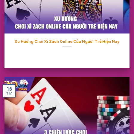
Xu Hướng Chơi Xì Zách Online Của Người Trẻ Hiện Nay
Xu hướng chơi xì zách đang trở thành lựa chọn giải trí quen thuộc
của [...]
16
Th1