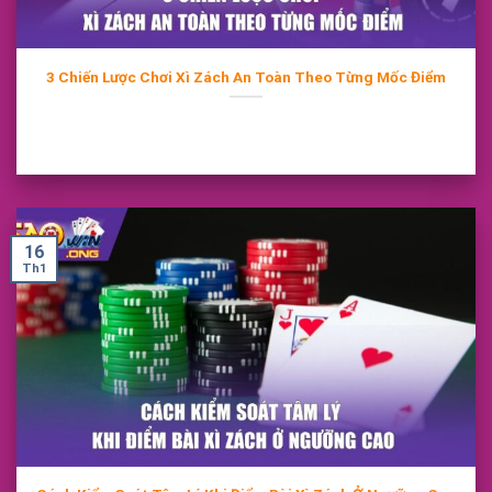
3 Chiến Lược Chơi Xì Zách An Toàn Theo Từng Mốc Điểm
Chiến lược chơi xì zách hiệu quả, giúp game thủ dễ dàng làm chủ
ván [...]
16
Th1