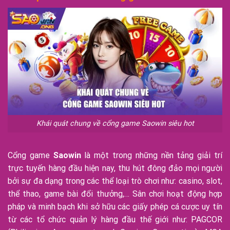
Khái quát chung về cổng game Saowin siêu hot
Cổng game
Saowin
là một trong những nền tảng giải trí
trực tuyến hàng đầu hiện nay, thu hút đông đảo mọi người
bởi sự đa dạng trong các thể loại trò chơi như: casino, slot,
thể thao, game bài đổi thưởng,… Sân chơi hoạt động hợp
pháp và minh bạch khi sở hữu các giấy phép cá cược uy tín
từ các tổ chức quản lý hàng đầu thế giới như: PAGCOR