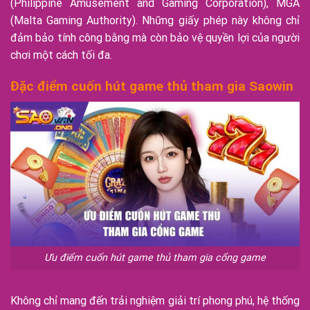
(Philippine Amusement and Gaming Corporation), MGA
(Malta Gaming Authority). Những giấy phép này không chỉ
đảm bảo tính công bằng mà còn bảo vệ quyền lợi của người
chơi một cách tối đa.
Đặc điểm cuốn hút game thủ tham gia Saowin
Ưu điểm cuốn hút game thủ tham gia cổng game
Không chỉ mang đến trải nghiệm giải trí phong phú, hệ thống