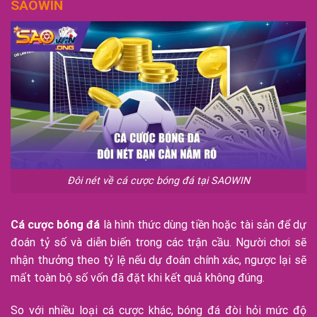
SAOWIN
Đôi nét về cá cược bóng đá tại SAOWIN
Cá cược bóng đá
là hình thức dùng tiền hoặc tài sản để dự
đoán tỷ số và diễn biến trong các trận cầu. Người chơi sẽ
nhận thưởng theo tỷ lệ nếu dự đoán chính xác, ngược lại sẽ
mất toàn bộ số vốn đã đặt khi kết quả không đúng.
So với nhiều loại cá cược khác, bóng đá đòi hỏi mức độ