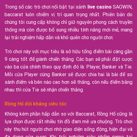
Trong số các trò chơi nổi bật tại sảnh
live casino
SAOWIN,
baccarat luôn chiếm vị trí quan trọng nhất. Phiên bản do
chúng tôi cung cấp không chỉ giữ nguyên phong cách truyền
thống mà còn được bổ sung nhiều tính năng mới mẻ, mang
lại trải nghiệm hấp dẫn và khó quên cho người chơi.
Trò chơi này với mục tiêu là sở hữu tổng điểm bài càng gần
9 càng tốt để giành chiến thắng. Các bạn sẽ phải đặt cược
vào ba cửa chính theo quy định đó là: Player, Banker và Tie.
Mỗi cửa Player cùng Banker sẽ được chia hai lá bài để so
sánh điểm và bên nào cao hơn sẽ thắng, còn nếu điểm bằng
nhau thì cửa Tie sẽ nhận chiến thắng.
Rồng Hổ đối kháng siêu tốc
Không kém phần hấp dẫn so với Baccarat, Rồng Hổ cũng là
lựa chọn được rất nhiều tín đồ đam mê ưa chuộng. Trò chơi
này thu hút người chơi nhờ giao diện sống động, hiện đại và
đa dạng cửa cược. Khi trải nghiệm siêu phẩm game tại