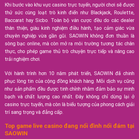
Khi bước vào khu vực casino trực tuyến, người chơi sẽ được
thử sức cùng loạt trò kinh điển như Blackjack, Roulette,
Baccarat hay Sicbo. Toàn bộ ván cược đều do các dealer
thân thiện, giàu kinh nghiệm điều hành, tạo cảm giác vừa
chuyên nghiệp vừa gần gũi. SAOWIN không đơn thuần là
sòng bạc online, mà còn mở ra môi trường tương tác chân
thực, cho phép game thủ trò chuyện trực tiếp và nâng cao
trải nghiệm chơi.
Với hành trình hơn 10 năm phát triển, SAOWIN đã chinh
phục lòng tin của cộng đồng khách hàng. Mỗi dịch vụ cũng
như sản phẩm đều được tinh chỉnh nhằm đảm bảo sự minh
bạch và chất lượng cao nhất. Đây không chỉ dừng lại ở
casino trực tuyến, mà còn là biểu tượng của phong cách giải
trí sang trọng và đẳng cấp.
Top game live casino đang nổi đình nổi đám tại
SAOWIN