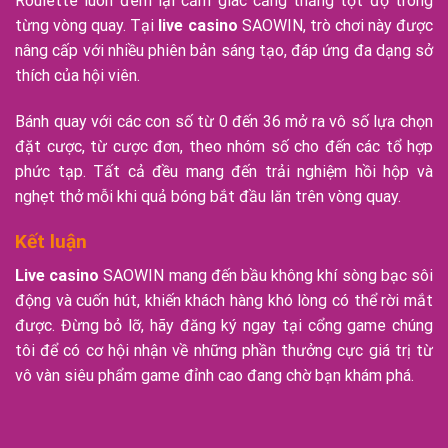
Roulette luôn đem lại cảm giác căng thẳng tột độ trong
từng vòng quay. Tại
live casino
SAOWIN, trò chơi này được
nâng cấp với nhiều phiên bản sáng tạo, đáp ứng đa dạng sở
thích của hội viên.
Bánh quay với các con số từ 0 đến 36 mở ra vô số lựa chọn
đặt cược, từ cược đơn, theo nhóm số cho đến các tổ hợp
phức tạp. Tất cả đều mang đến trải nghiệm hồi hộp và
nghẹt thở mỗi khi quả bóng bắt đầu lăn trên vòng quay.
Kết luận
Live casino
SAOWIN mang đến bầu không khí sòng bạc sôi
động và cuốn hút, khiến khách hàng khó lòng có thể rời mắt
được. Đừng bỏ lỡ, hãy đăng ký ngay tại cổng game chúng
tôi để có cơ hội nhận về những phần thưởng cực giá trị từ
vô vàn siêu phẩm game đỉnh cao đang chờ bạn khám phá.