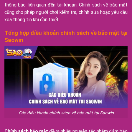
thông báo liên quan đến tài khoản. Chính sách về bảo mật
cũng cho phép người chơi kiểm tra, chỉnh sửa hoặc yêu cầu
xóa thông tin khi cần thiết.
Tổng hợp điều khoản chính sách về bảo mật tại
Saowin
Các điều khoản chính sách về bảo mật tại Saowin
Chính sách bảo mật
đề ra nhiều nguyên tắc nhằm đảm bảo