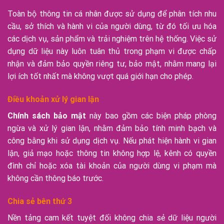
Toàn bộ thông tin cá nhân được sử dụng để phân tích nhu
cầu, sở thích và hành vi của người dùng, từ đó tối ưu hóa
các dịch vụ, sản phẩm và trải nghiệm trên hệ thống. Việc sử
dụng dữ liệu này luôn tuân thủ trong phạm vi được chấp
nhận và đảm bảo quyền riêng tư, bảo mật, nhằm mang lại
lợi ích tốt nhất mà không vượt quá giới hạn cho phép.
Điều khoản xử lý gian lận
Chính sách bảo mật
này bao gồm các biện pháp phòng
ngừa và xử lý gian lận, nhằm đảm bảo tính minh bạch và
công bằng khi sử dụng dịch vụ. Nếu phát hiện hành vi gian
lận, giả mạo hoặc thông tin không hợp lệ, kênh có quyền
đình chỉ hoặc xóa tài khoản của người dùng vi phạm mà
không cần thông báo trước.
Chia sẻ bên thứ 3
Nền tảng cam kết tuyệt đối không chia sẻ dữ liệu người