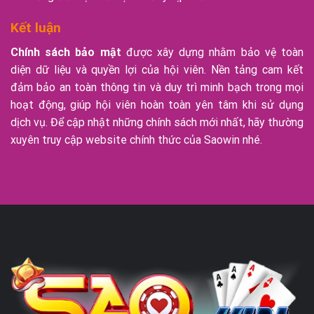
Kết luận
Chính sách bảo mật
được xây dựng nhằm bảo vệ toàn
diện dữ liệu và quyền lợi của hội viên. Nền tảng cam kết
đảm bảo an toàn thông tin và duy trì minh bạch trong mọi
hoạt động, giúp hội viên hoàn toàn yên tâm khi sử dụng
dịch vụ. Để cập nhật những chính sách mới nhất, hãy thường
xuyên truy cập website chính thức của Saowin nhé.