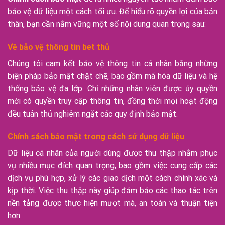
bảo vệ dữ liệu một cách tối ưu. Để hiểu rõ quyền lợi của bản
thân, bạn cần nắm vững một số nội dung quan trọng sau:
Về bảo vệ thông tin bet thủ
Chúng tôi cam kết bảo vệ thông tin cá nhân bằng những
biện pháp bảo mật chặt chẽ, bao gồm mã hóa dữ liệu và hệ
thống bảo vệ đa lớp. Chỉ những nhân viên được ủy quyền
mới có quyền truy cập thông tin, đồng thời mọi hoạt động
đều tuân thủ nghiêm ngặt các quy định bảo mật.
Chính sách bảo mật trong cách sử dụng dữ liệu
Dữ liệu cá nhân của người dùng được thu thập nhằm phục
vụ nhiều mục đích quan trọng, bao gồm việc cung cấp các
dịch vụ phù hợp, xử lý các giao dịch một cách chính xác và
kịp thời. Việc thu thập này giúp đảm bảo các thao tác trên
nền tảng được thực hiện mượt mà, an toàn và thuận tiện
hơn.