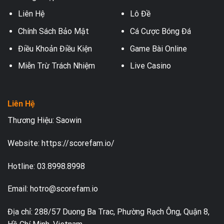
Liên Hệ
Lô Đề
Chính Sách Bảo Mật
Cá Cược Bóng Đá
Điều Khoản Điều Kiện
Game Bài Online
Miễn Trừ Trách Nhiệm
Live Casino
Liên Hệ
Thương Hiệu: Saowin
Website:
https://scorefam.io/
Hotline:
03.8998.8998
Email:
hotro@scorefam.io
Địa chỉ:
288/57 Duong Ba Trac, Phường Rạch Ông, Quận 8,