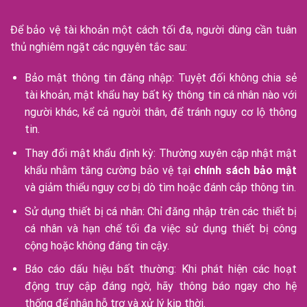
Để bảo vệ tài khoản một cách tối đa, người dùng cần tuân
thủ nghiêm ngặt các nguyên tắc sau:
Bảo mật thông tin đăng nhập: Tuyệt đối không chia sẻ
tài khoản, mật khẩu hay bất kỳ thông tin cá nhân nào với
người khác, kể cả người thân, để tránh nguy cơ lộ thông
tin.
Thay đổi mật khẩu định kỳ: Thường xuyên cập nhật mật
khẩu nhằm tăng cường bảo vệ tại
chính sách bảo mật
và giảm thiểu nguy cơ bị dò tìm hoặc đánh cắp thông tin.
Sử dụng thiết bị cá nhân: Chỉ đăng nhập trên các thiết bị
cá nhân và hạn chế tối đa việc sử dụng thiết bị công
cộng hoặc không đáng tin cậy.
Báo cáo dấu hiệu bất thường: Khi phát hiện các hoạt
động truy cập đáng ngờ, hãy thông báo ngay cho hệ
thống để nhận hỗ trợ và xử lý kịp thời.