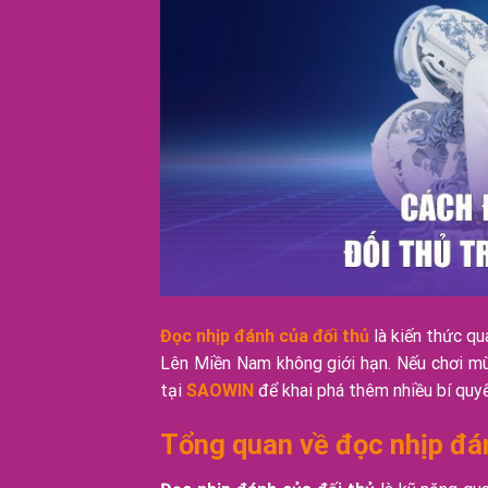
Đọc nhịp đánh của đối thủ
là kiến thức qu
Lên Miền Nam không giới hạn. Nếu chơi mù
tại
SAOWIN
để khai phá thêm nhiều bí quy
Tổng quan về đọc nhịp đá