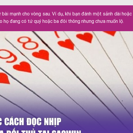
ữ bài mạnh cho vòng sau. Ví dụ, khi bạn đánh một sảnh dài hoặc
cao họ đang có tứ quý hoặc ba đôi thông nhưng chưa muốn lộ.