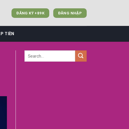
ĐĂNG KÝ +89K
ĐĂNG NHẬP
P TIỀN