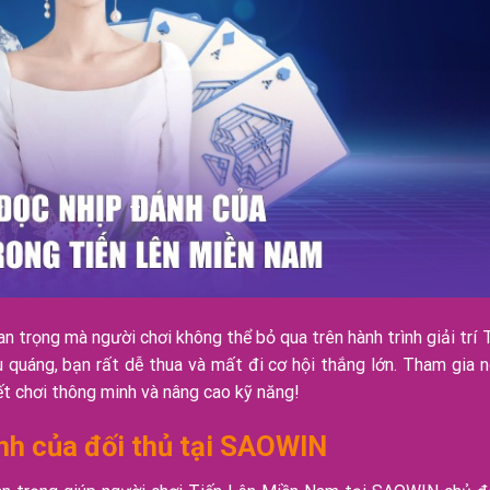
an trọng mà người chơi không thể bỏ qua trên hành trình giải trí 
 quáng, bạn rất dễ thua và mất đi cơ hội thắng lớn. Tham gia 
ết chơi thông minh và nâng cao kỹ năng!
nh của đối thủ tại SAOWIN