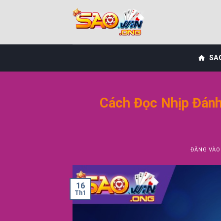
Bỏ
qua
nội
dung
SA
Cách Đọc Nhịp Đánh
ĐĂNG VÀ
16
Th1