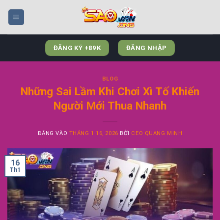
Bỏ
qua
nội
dung
ĐĂNG KÝ +89K
ĐĂNG NHẬP
BLOG
Những Sai Lầm Khi Chơi Xì Tố Khiến
Người Mới Thua Nhanh
ĐĂNG VÀO
THÁNG 1 16, 2026
BỞI
CEO QUANG MINH
16
Th1