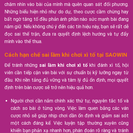
chăm nhìn vào bài của mình mà quên quan sát đối phương.
Những biểu hiện nhỏ như do dự, theo cược cầm chừng hay
bất ngờ tăng tố đều phản ánh phần nào sức mạnh bài đang
nắm giữ. Nếu không chú ý đến các tín hiệu này, bạn sẽ rất dễ
đọc sai thế trận, đưa ra quyết định lệch hướng và tự đẩy
mình vào thế thua.
Cách hạn chế sai lầm khi chơi xì tố tại SAOWIN
Để tránh những
sai lầm khi chơi xì tố
khi đánh xì tố, hội
viên cần tiếp cận ván bài với sự chuẩn bị kỹ lưỡng ngay từ
đầu. Khi nền tảng đủ vững và tâm lý đủ ổn định, mọi quyết
định trên bàn cược sẽ trở nên hiệu quả hơn.
Người chơi cần nắm chính xác thứ tự, nguyên tắc tố và
cách so bài ở từng vòng. Việc làm quen bằng các ván
cược nhỏ sẽ giúp nhịp chơi dần ổn định và giảm sai sót
một cách đáng kể. Việc luyện tập thường xuyên cũng
khiến bạn phản xạ nhanh hơn, phán đoán rõ ràng và tránh