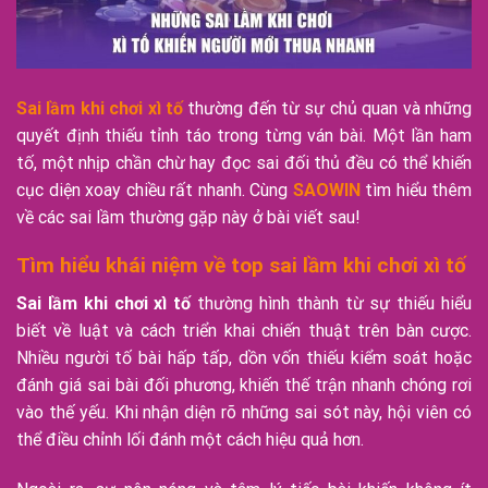
Sai lầm khi chơi xì tố
thường đến từ sự chủ quan và những
quyết định thiếu tỉnh táo trong từng ván bài. Một lần ham
tố, một nhịp chần chừ hay đọc sai đối thủ đều có thể khiến
cục diện xoay chiều rất nhanh. Cùng
SAOWIN
tìm hiểu thêm
về các sai lầm thường gặp này ở bài viết sau!
Tìm hiểu khái niệm về top sai lầm khi chơi xì tố
Sai lầm khi chơi xì tố
thường hình thành từ sự thiếu hiểu
biết về luật và cách triển khai chiến thuật trên bàn cược.
Nhiều người tố bài hấp tấp, dồn vốn thiếu kiểm soát hoặc
đánh giá sai bài đối phương, khiến thế trận nhanh chóng rơi
vào thế yếu. Khi nhận diện rõ những sai sót này, hội viên có
thể điều chỉnh lối đánh một cách hiệu quả hơn.