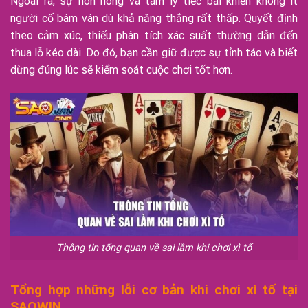
Ngoài ra, sự nôn nóng và tâm lý tiếc bài khiến không ít
người cố bám ván dù khả năng thắng rất thấp. Quyết định
theo cảm xúc, thiếu phân tích xác suất thường dẫn đến
thua lỗ kéo dài. Do đó, bạn cần giữ được sự tỉnh táo và biết
dừng đúng lúc sẽ kiểm soát cuộc chơi tốt hơn.
Thông tin tổng quan về sai lầm khi chơi xì tố
Tổng hợp những lỗi cơ bản khi chơi xì tố tại
SAOWIN