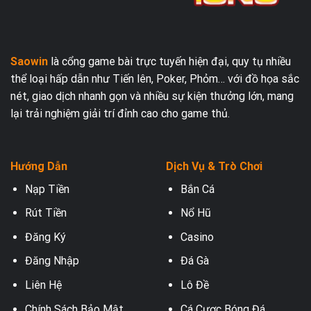
Saowin
là cổng game bài trực tuyến hiện đại, quy tụ nhiều
thể loại hấp dẫn như Tiến lên, Poker, Phỏm… với đồ họa sắc
nét, giao dịch nhanh gọn và nhiều sự kiện thưởng lớn, mang
lại trải nghiệm giải trí đỉnh cao cho game thủ.
Hướng Dẫn
Dịch Vụ & Trò Chơi
Nạp Tiền
Bắn Cá
Rút Tiền
Nổ Hũ
Đăng Ký
Casino
Đăng Nhập
Đá Gà
Liên Hệ
Lô Đề
Chính Sách Bảo Mật
Cá Cược Bóng Đá