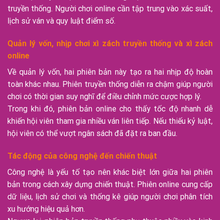
truyền thống. Người chơi online cần tập trung vào xác suất,
lịch sử ván và quy luật điểm số.
Quản lý vốn, nhịp chơi xì zách truyền thống và xì zách
online
Về quản lý vốn, hai phiên bản này tạo ra hai nhịp độ hoàn
toàn khác nhau. Phiên truyền thống diễn ra chậm giúp người
chơi có thời gian suy nghĩ để điều chỉnh mức cược hợp lý.
Trong khi đó, phiên bản online cho thấy tốc độ nhanh dễ
khiến hội viên tham gia nhiều ván liên tiếp. Nếu thiếu kỷ luật,
hội viên có thể vượt ngân sách đã đặt ra ban đầu.
Tác động của công nghệ đến chiến thuật
Công nghệ là yếu tố tạo nên khác biệt lớn giữa hai phiên
bản trong cách xây dựng chiến thuật. Phiên online cung cấp
dữ liệu, lịch sử chơi và thống kê giúp người chơi phân tích
xu hướng hiệu quả hơn.