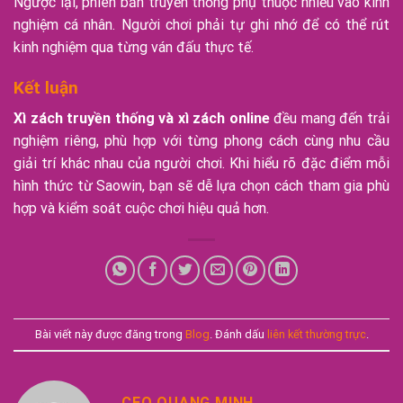
Ngược lại, phiên bản truyền thống phụ thuộc nhiều vào kinh
nghiệm cá nhân. Người chơi phải tự ghi nhớ để có thể rút
kinh nghiệm qua từng ván đấu thực tế.
Kết luận
Xì zách truyền thống và xì zách online
đều mang đến trải
nghiệm riêng, phù hợp với từng phong cách cùng nhu cầu
giải trí khác nhau của người chơi. Khi hiểu rõ đặc điểm mỗi
hình thức từ Saowin, bạn sẽ dễ lựa chọn cách tham gia phù
hợp và kiểm soát cuộc chơi hiệu quả hơn.
Bài viết này được đăng trong
Blog
. Đánh dấu
liên kết thường trực
.
CEO QUANG MINH