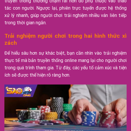
truyền thống thường chậm rãi hơn do phụ thuộc vào thao
tác con người. Ngược lại, phiên trực tuyến được hệ thống
xử lý nhanh, giúp người chơi trải nghiệm nhiều ván liên tiếp
trong thời gian ngắn.
Trải nghiệm người chơi trong hai hình thức xì
zách
Để hiểu sâu hơn sự khác biệt, bạn cần nhìn vào trải nghiệm
thực tế mà bản truyền thống online mang lại cho người chơi
trong quá trình tham gia. Từ đây, các yếu tố cảm xúc và tiện
ích sẽ được thể hiện rõ ràng hơn.