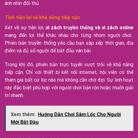
ánh nhìn đối thủ.
Tính tiện lợi và khả năng tiếp cận
Xét về sự tiện lợi,
xì zách truyền thống và xì zách online
mang đến lợi thế khác nhau cho từng nhóm người chơi.
Phiên bản truyền thống yêu cầu bạn sắp xếp thời gian, địa
điểm và đủ số người để bắt đầu ván bài.
Trong khi đó, phiên bản trực tuyến vượt trội về khả năng
tiếp cận. Chỉ với thiết bị kết nối internet, hội viên có thể
tham gia bất cứ lúc nào mà không cần chờ đợi. Sự linh hoạt
này đặc biệt phù hợp với người chơi bận rộn hoặc muốn giải
trí nhanh.
Xem thêm:
Hướng Dẫn Chơi Sâm Lốc Cho Người
Mới Bắt Đầu