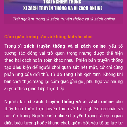
Trải nghiệm trong xì zách truyền thống và xì zách online
Cảm giác tương tác và không khí ván chơi
Trong
xì zách truyền thống và xì zách online
, yếu tố
tương tác đóng vai trò quan trọng nhưng được thể hiện
theo hai cách hoàn toàn khác nhau. Phiên bản truyền thống
tạo điều kiện để người chơi quan sát nét mặt, cử chỉ cùng
phản ứng của đối thủ, từ đó tăng tính kịch tính. Không khí
bàn chơi thực mang lại cảm giác gần gũi, phù hợp với những
ai yêu thích giao tiếp trực tiếp.
Ngược lại,
xì zách truyền thống và xì zách online
cho
thấy hình thức trực tuyến thiên về trải nghiệm cá nhân và
sự tập trung. Người chơi online chủ yếu tương tác qua giao
diện, biểu tượng hoặc khung chat, giảm bớt yếu tố áp lực từ