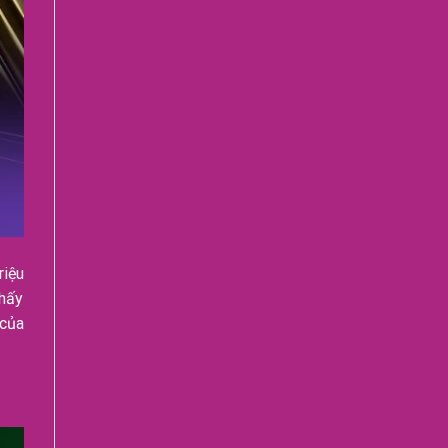
riệu
thấy
 của