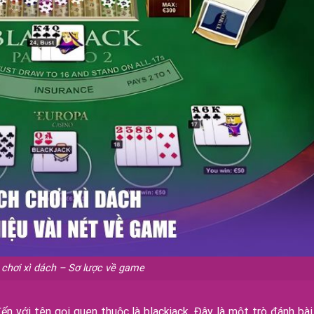
chơi xì dách – Sơ lược về game
n với tên gọi quen thuộc là blackjack. Đây là một trò đánh bài