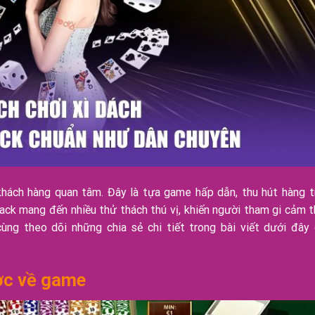
hách hàng quan tâm. Đây là tựa game hấp dẫn, thu hút hàng t
kjack mang đến nhiều thử thách thú vị, khiến người tham gi cảm 
ùng theo dõi những chia sẻ chi tiết trong bài viết dưới đây
ược về game