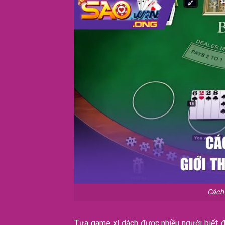
Cách 
Tựa game xì dách được nhiều người biết đế