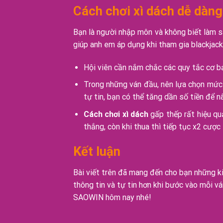
Cách chơi xì dách dễ dàng
Bạn là người nhập môn và không biết làm s
giúp anh em áp dụng khi tham gia blackjack
Hội viên cần nắm chắc các quy tắc cơ b
Trong những ván đầu, nên lựa chọn mức 
tự tin, bạn có thể tăng dần số tiền để n
Cách chơi xì dách
gấp thếp rất hiệu qu
thắng, còn khi thua thì tiếp tục x2 cược
Kết luận
Bài viết trên đã mang đến cho bạn những ki
thông tin và tự tin hơn khi bước vào mỗi vá
SAOWIN hôm nay nhé!