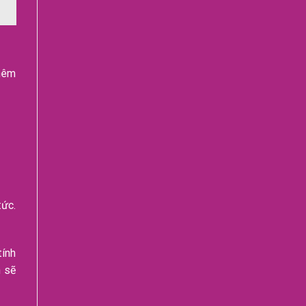
thêm
tức.
tính
n sẽ