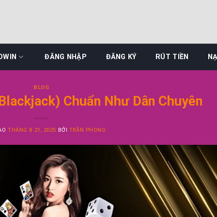
OWIN
ĐĂNG NHẬP
ĐĂNG KÝ
RÚT TIỀN
NẠ
BLOG
(Blackjack) Chuẩn Như Dân Chuyên
VÀO
THÁNG 8 21, 2025
BỞI
TRẦN PHONG