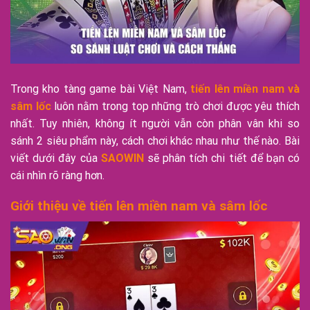
Trong kho tàng game bài Việt Nam,
tiến lên miền nam và
sâm lốc
luôn nằm trong top những trò chơi được yêu thích
nhất. Tuy nhiên, không ít người vẫn còn phân vân khi so
sánh 2 siêu phẩm này, cách chơi khác nhau như thế nào. Bài
viết dưới đây của
SAOWIN
sẽ phân tích chi tiết để bạn có
cái nhìn rõ ràng hơn.
Giới thiệu về tiến lên miền nam và sâm lốc