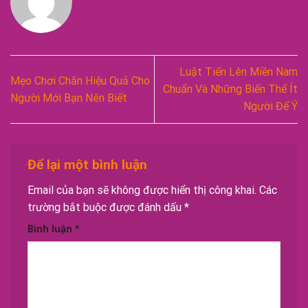
Luật Tiến Lên Miền Nam
Mẹo Chơi Chắn Hiệu Quả Cho
Chuẩn Và Những Biến Thể Ít
Người Mới Bạn Nên Biết
Người Để Ý
Để lại một bình luận
Email của bạn sẽ không được hiển thị công khai.
Các
trường bắt buộc được đánh dấu
*
Bình luận
*