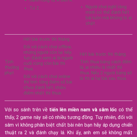
Sảnh rồng từ A đến K.
Người chơi nghĩ rằng
Tứ 2.
mình có thể đánh hết
bài luôn mà không bị ai
chặt.
Hết bài trước thì thắng.
Đối với cách chơi offline,
những người còn lại tiếp
Hết bài trước thì thắng.
tục đánh xem ai là người
Tính
Tính thua bằng cách đếm
cuối cùng còn bài thì
thưởng
lá, ai nhiều lá nhất thì
thua.
phạt
thua. Nếu 2 người bằng số
Đối với cách chơi online
lá thì ai hạ bài sau thua.
thì tính tổng điểm số bài
chưa đánh hết, nhiều
điểm nhất thì thua.
Với so sánh trên về
tiến lên miền nam và sâm lốc
có thể
thấy, 2 game này sẽ có nhiều tương đồng. Tuy nhiên, đối với
sâm vì không phân biệt chất bài nên bạn hãy áp dụng chiến
thuật ra 2 và đánh chạy lá. Khi ấy, anh em sẽ không mất