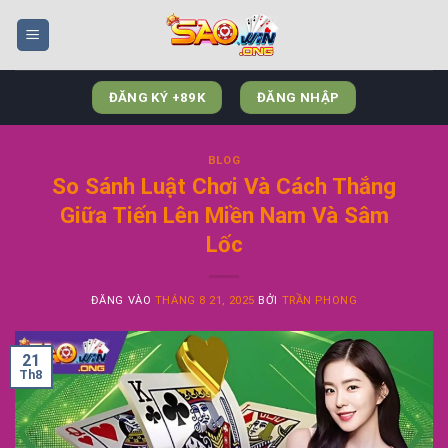
Bỏ
qua
nội
dung
ĐĂNG KÝ +89K
ĐĂNG NHẬP
BLOG
So Sánh Luật Chơi Và Cách Thắng
Giữa Tiến Lên Miền Nam Và Sâm
Lốc
ĐĂNG VÀO
THÁNG 8 21, 2025
BỞI
TRẦN PHONG
21
Th8