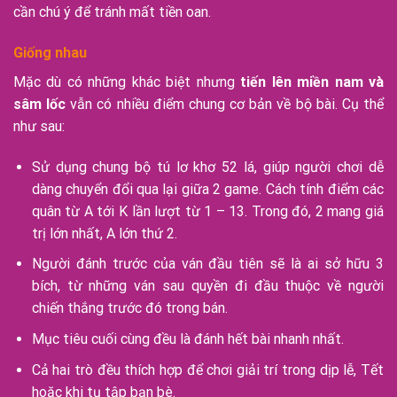
cần chú ý để tránh mất tiền oan.
Giống nhau
Mặc dù có những khác biệt nhưng
tiến lên miền nam và
sâm lốc
vẫn có nhiều điểm chung cơ bản về bộ bài. Cụ thể
như sau:
Sử dụng chung bộ tú lơ khơ 52 lá, giúp người chơi dễ
dàng chuyển đổi qua lại giữa 2 game. Cách tính điểm các
quân từ A tới K lần lượt từ 1 – 13. Trong đó, 2 mang giá
trị lớn nhất, A lớn thứ 2.
Người đánh trước của ván đầu tiên sẽ là ai sở hữu 3
bích, từ những ván sau quyền đi đầu thuộc về người
chiến thắng trước đó trong bán.
Mục tiêu cuối cùng đều là đánh hết bài nhanh nhất.
Cả hai trò đều thích hợp để chơi giải trí trong dịp lễ, Tết
hoặc khi tụ tập bạn bè.