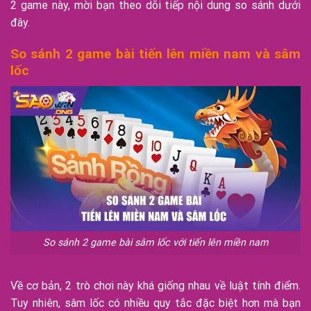
2 game này, mời bạn theo dõi tiếp nội dung so sánh dưới
đây.
So sánh 2 game bài tiến lên miền nam và sâm
lốc
So sánh 2 game bài sâm lốc với tiến lên miền nam
Về cơ bản, 2 trò chơi này khá giống nhau về luật tính điểm.
Tuy nhiên, sâm lốc có nhiều quy tắc đặc biệt hơn mà bạn