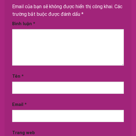
Email của bạn sẽ không được hiển thị công khai.
Các
trường bắt buộc được đánh dấu
*
Bình luận
*
Tên
*
Email
*
Trang web