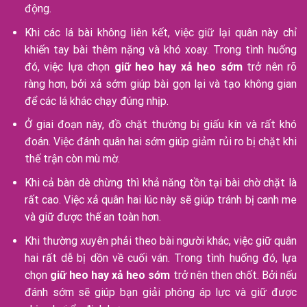
động.
Khi các lá bài không liên kết, việc giữ lại quân này chỉ
khiến tay bài thêm nặng và khó xoay. Trong tình huống
đó, việc lựa chọn
giữ heo hay xả heo sớm
trở nên rõ
ràng hơn, bởi xả sớm giúp bài gọn lại và tạo không gian
để các lá khác chạy đúng nhịp.
Ở giai đoạn này, đồ chặt thường bị giấu kín và rất khó
đoán. Việc đánh quân hai sớm giúp giảm rủi ro bị chặt khi
thế trận còn mù mờ.
Khi cả bàn dè chừng thì khả năng tồn tại bài chờ chặt là
rất cao. Việc xả quân hai lúc này sẽ giúp tránh bị canh me
và giữ được thế an toàn hơn.
Khi thường xuyên phải theo bài người khác, việc giữ quân
hai rất dễ bị dồn về cuối ván. Trong tình huống đó, lựa
chọn
giữ heo hay xả heo sớm
trở nên then chốt. Bởi nếu
đánh sớm sẽ giúp bạn giải phóng áp lực và giữ được