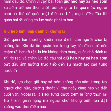
nằm đâu đó. Chính vì vậy, bài toán
giữ heo hay xả heo sớm
xả sớm trở nên then chốt, bởi càng tự tin quá mức, người
chơi có thể dễ quên một điều cơ bản, mạnh đến đâu thì
quân hai rồi cũng có lúc buộc phải ra bàn.
Giữ heo làm nhịp đánh bị khựng lại
Giữ quân hai thường khiến nhịp đánh của người chơi bị
chững lại. Khi đã ôm quân hai trong tay, lối đánh trở nên
chậm rãi hơn rõ rệt: lá lớn không dám bung, quân nhỏ đánh ra
thì rời rạc, và chính lúc đó câu hỏi
giữ heo hay xả heo sớm
bắt đầu ảnh hưởng trực tiếp đến sự mạch lạc của từng
nước đi.
Khi đó, lựa chọn giữ hay xả sớm không còn nằm trong tay
người chơi nữa, đường thoát vì thế ngày càng hẹp và đến
cuối ván. Ngoài ra, lá Heo từng được xem là “chờ thời” lại
trở thành gánh nặng mà người chơi không biết nên đặt
xuống vào thời điểm nào.