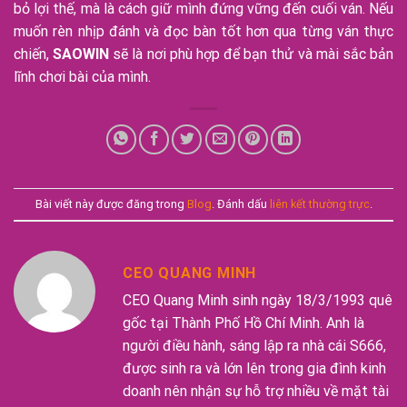
bỏ lợi thế, mà là cách giữ mình đứng vững đến cuối ván. Nếu
muốn rèn nhịp đánh và đọc bàn tốt hơn qua từng ván thực
chiến,
SAOWIN
sẽ là nơi phù hợp để bạn thử và mài sắc bản
lĩnh chơi bài của mình.
Bài viết này được đăng trong
Blog
. Đánh dấu
liên kết thường trực
.
CEO QUANG MINH
CEO Quang Minh sinh ngày 18/3/1993 quê
gốc tại Thành Phố Hồ Chí Minh. Anh là
người điều hành, sáng lập ra nhà cái S666,
được sinh ra và lớn lên trong gia đình kinh
doanh nên nhận sự hỗ trợ nhiều về mặt tài