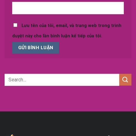
Lưu tên của tôi, email, và trang web trong trình
duyệt này cho lần bình luận kế tiếp của tôi.