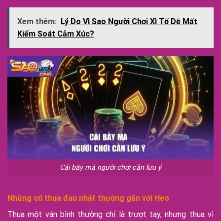
Xem thêm:
Lý Do Vì Sao Người Chơi Xì Tố Dễ Mất
Kiểm Soát Cảm Xúc?
Cái bẫy mà người chơi cần lưu ý
Những cú thua đau nhất thường gắn với Heo
Thua một ván bình thường chỉ là trượt tay, nhưng thua vì