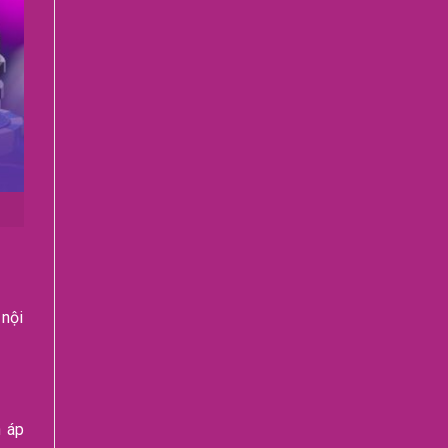
 nội
n áp