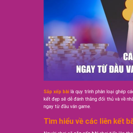
Sắp xếp bài
là quy trình phân loại ghép cá
kết đẹp sẽ dễ đánh thắng đối thủ và về nhấ
ngay từ đầu ván game.
Tìm hiểu về các liên kết b