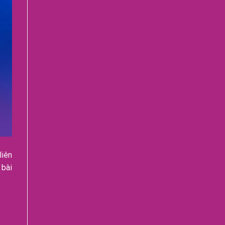
liên
 bài