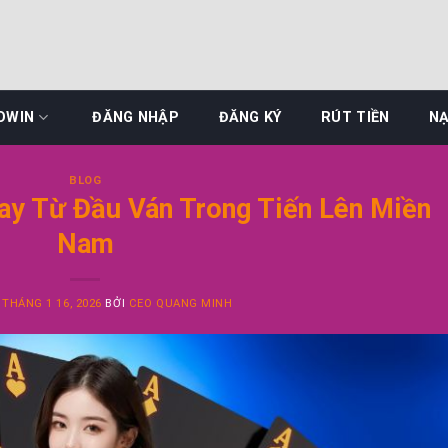
OWIN
ĐĂNG NHẬP
ĐĂNG KÝ
RÚT TIỀN
NẠ
BLOG
ay Từ Đầu Ván Trong Tiến Lên Miền
Nam
O
THÁNG 1 16, 2026
BỞI
CEO QUANG MINH