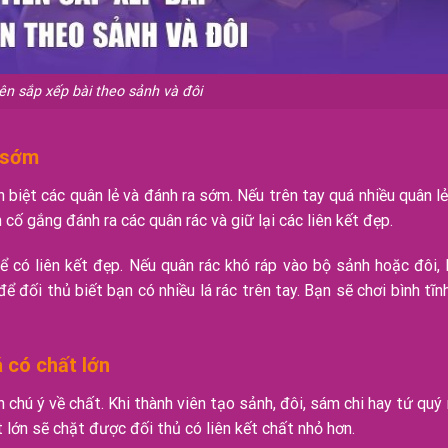
iên sắp xếp bài theo sảnh và đôi
a sớm
n biệt các quân lẻ và đánh ra sớm. Nếu trên tay quá nhiều quân lẻ
 cố gắng đánh ra các quân rác và giữ lại các liên kết đẹp.
 có liên kết đẹp. Nếu quân rác khó ráp vào bộ sảnh hoặc đôi,
 đối thủ biết bạn có nhiều lá rác trên tay. Bạn sẽ chơi bình tĩn
á có chất lớn
n chú ý về chất. Khi thành viên tạo sảnh, đôi, sám chi hay tứ quý
ất lớn sẽ chặt được đối thủ có liên kết chất nhỏ hơn.