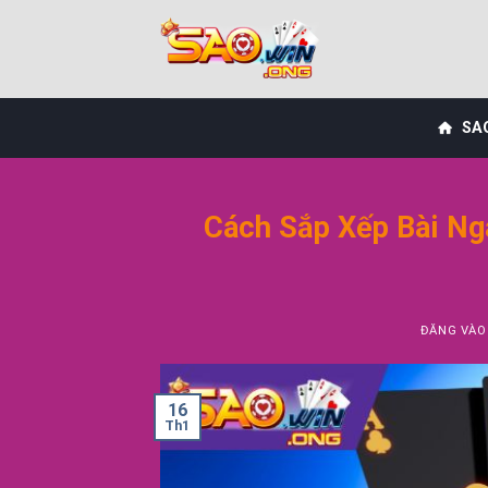
Bỏ
qua
nội
dung
SA
Cách Sắp Xếp Bài Ng
ĐĂNG VÀ
16
Th1