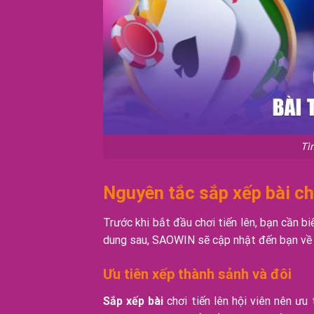
Tìm
Nguyên tắc sắp xếp bài chơ
Trước khi bắt đầu chơi tiến lên, bạn cần bi
dung sau, SAOWIN sẽ cập nhật đến bạn về cá
Ưu tiên xếp thành sảnh và đôi
Sắp xếp bài
chơi tiến lên hội viên nên ưu 