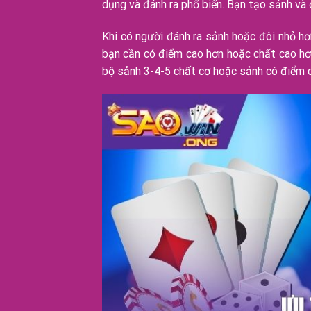
dụng và đánh ra phổ biến. Bạn tạo sảnh và 
Khi có người đánh ra sảnh hoặc đôi nhỏ hơ
bạn cần có điểm cao hơn hoặc chất cao hơn
bộ sảnh 3-4-5 chất cơ hoặc sảnh có điểm c