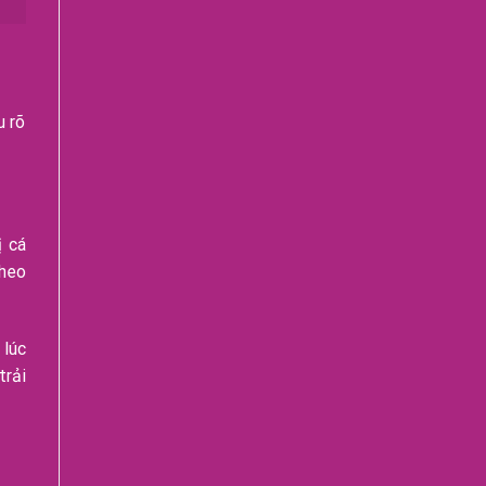
u rõ
ị cá
theo
 lúc
trải