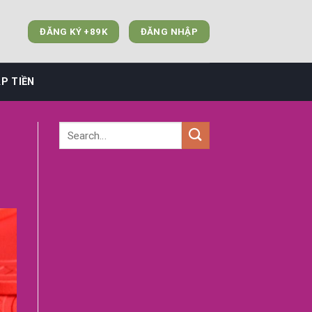
ĐĂNG KÝ +89K
ĐĂNG NHẬP
P TIỀN