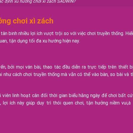
ác định xu hướng chơi xì zách SAOWIN?
ớng chơi xì zách
n binh nhiều lợi ích vượt trội so với việc chơi truyền thống. Hiể
uan, tận dụng tối đa xu hướng hiện nay.
ển, bởi mọi ván bài, thao tác đều diễn ra trực tiếp trên thiết b
i như cách chơi truyền thống mà vẫn có thể vào bàn, so bài và 
 viên linh hoạt cân đối thời gian biểu hằng ngày để chơi bất cứ
 lợi ích này giúp duy trì thói quen chơi, tận hưởng niềm vui,à 