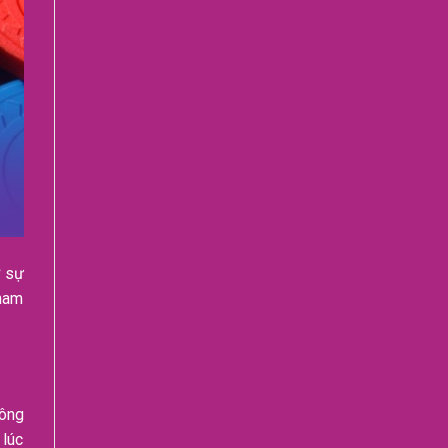
ờ sự
tham
công
 lúc