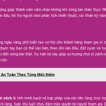
ộng giúp thành viên cảm nhận không khí sòng bài chân thực. N
n đấu, hỗ trợ người chơi phân tích chiến thuật, cải thiện kỹ năn
g ngày càng phổ biến tạo cơ hội cho khách hàng tham gia xì 
c chạm tay, bạn có thể vào bàn, theo dõi ván đấu, đặt cược và t
 đến sòng bài thật. Sự tiện lợi này giúp xu hướng chơi zì zách 
 rộn.
ch An Toàn Theo Từng Mốc Điểm
xì zách
là tính minh bạch và hợp pháp của các nền tảng trực tu
õ ràng, tuân thủ luật chơi, đảm bảo quyền lợi người tham gia. 