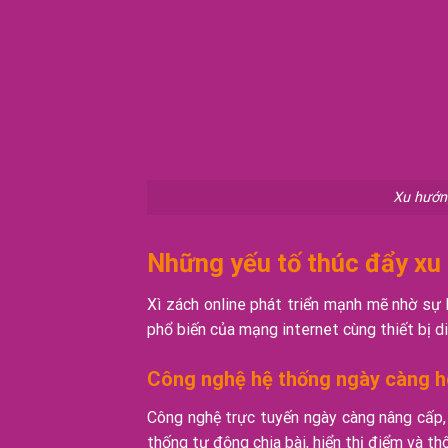
Xu hướng
Những yếu tố thúc đẩy xu 
Xì zách online phát triển mạnh mẽ nhờ sự kế
phổ biến của mạng internet cùng thiết bị di
Công nghệ hệ thống ngày càng h
Công nghệ trực tuyến ngày càng nâng cấp
thống tự động chia bài, hiển thị điểm và th