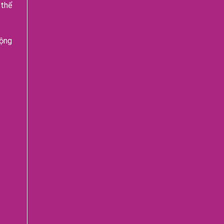
 thể
động