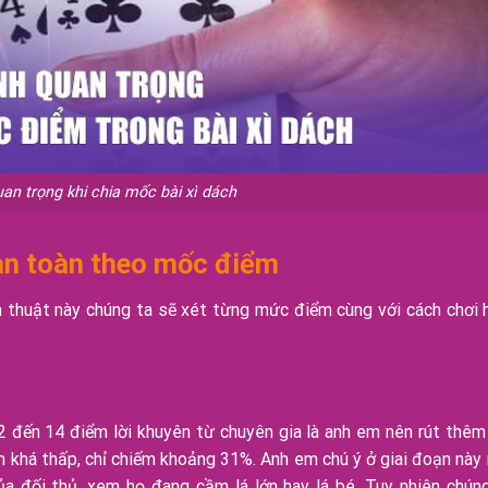
an trọng khi chia mốc bài xì dách
 an toàn theo mốc điểm
n thuật này chúng ta sẽ xét từng mức điểm cùng với cách chơi 
đến 14 điểm lời khuyên từ chuyên gia là anh em nên rút thêm
ểm khá thấp, chỉ chiếm khoảng 31%. Anh em chú ý ở giai đoạn này
a đối thủ, xem họ đang cầm lá lớn hay lá bé. Tuy nhiên chún