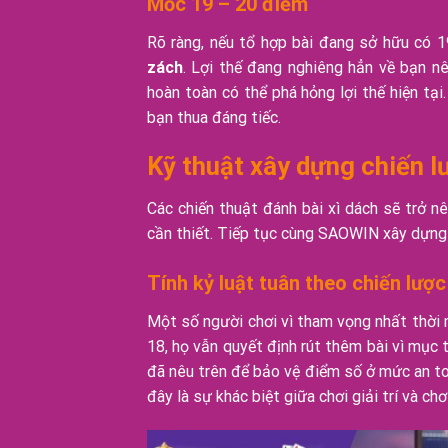
Mốc 19 – 20 điểm
Rõ ràng, nếu tổ hợp bài đang sở hữu có 
zách
. Lợi thế đang nghiêng hẳn về bạn nê
hoàn toàn có thể phá hỏng lợi thế hiện t
bạn thua đáng tiếc.
Kỹ thuật xây dựng chiến l
Các chiến thuật đánh bài xì dách sẽ trở n
cần thiết. Tiếp tục cùng SAOWIN xây dựng 
Tính kỷ luật tuân theo chiến lược
Một số người chơi vì tham vọng nhất thời
18, họ vẫn quyết định rút thêm bài vì mục 
đã nêu trên để bảo vệ điểm số ở mức an toàn
đây là sự khác biệt giữa chơi giải trí và chơ