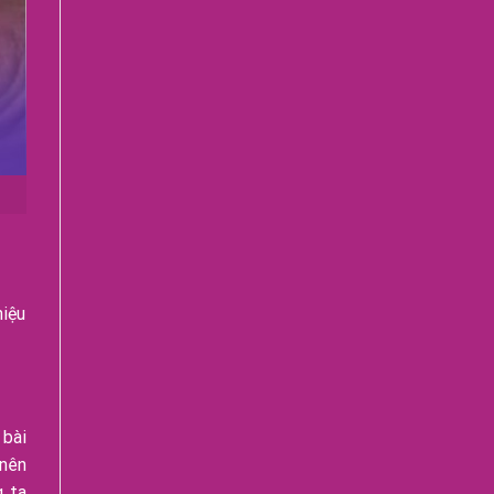
hiệu
 bài
 nên
g ta