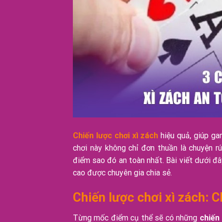
Chiến lược chơi xì zách
hiệu quả, giúp ga
chơi này không chỉ đơn thuần là chuyện r
điểm sao đó an toàn nhất. Bài viết dưới đ
cao được chuyên gia chia sẻ.
Chiến lược chơi xì zách: C
Từng mốc điểm cụ thể sẽ có những
chiến 