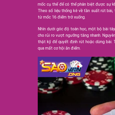
mốc cụ thể để có thể phân biệt được sự k
Theo số liệu thống kê về tần suất rút bài,
từ mốc 16 điểm trở xuống.
Nhìn dưới góc độ toán học, một bộ bài tây 
cho rủi ro vượt ngưỡng tăng nhanh. Nguyên
thật kỹ để quyết định rút hoặc dừng bài.
qua mất cơ hội ăn điểm.