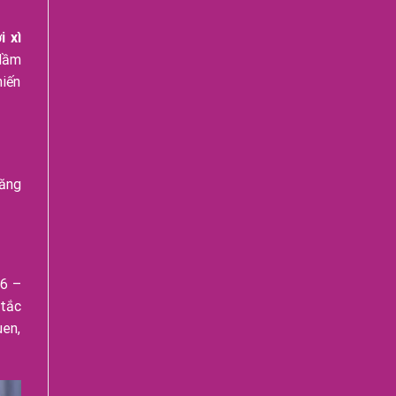
i xì
 lầm
hiến
năng
16 –
 tắc
uen,