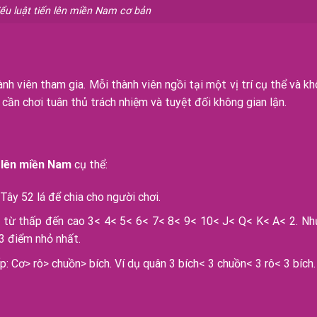
ểu luật tiến lên miền Nam cơ bản
nh viên tham gia. Mỗi thành viên ngồi tại một vị trí cụ thể và k
a cần chơi tuân thủ trách nhiệm và tuyệt đối không gian lận.
n lên miền Nam
cụ thể:
Tây 52 lá để chia cho người chơi.
ộ từ thấp đến cao 3< 4< 5< 6< 7< 8< 9< 10< J< Q< K< A< 2. N
3 điểm nhỏ nhất.
: Cơ> rô> chuồn> bích. Ví dụ quân 3 bích< 3 chuồn< 3 rô< 3 bích.