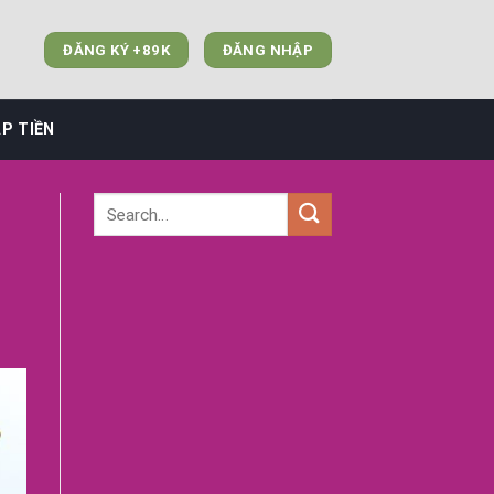
ĐĂNG KÝ +89K
ĐĂNG NHẬP
P TIỀN