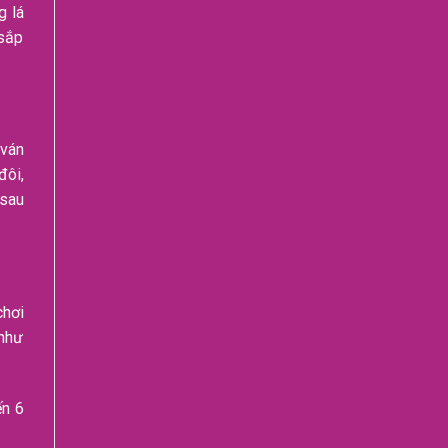
g lá
 sắp
 ván
đôi,
 sau
chơi
 như
ến 6