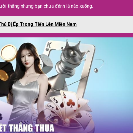
ười thắng nhưng bạn chưa đánh lá nào xuống.
Thủ Bị Ép Trong Tiến Lên Miền Nam