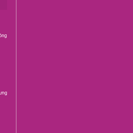
hông
hưng